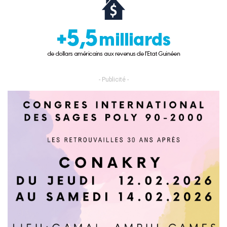
- Publicité -