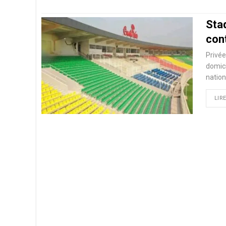
Sta
cont
Privée
domici
nation
LIRE