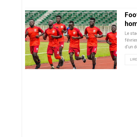
Foo
hom
Le sta
févrie
d'un d
LIRE