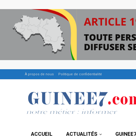
À propos de nous
Politique de confidentialité
ACCUEIL
ACTUALITÉS
GUINEE