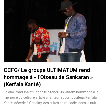
CCFG/ Le groupe ULTIMATUM rend
hommage à « l’Oiseau de Sankaran »
(Kerfala Kanté)
Le duo Phaduba et Sagnolic a rendu un vibrant hommage à la
mémoire du célèbre article chanteur et compositeur, Kerfala
Kanté, décédé à Conakry, des suites de maladie, dans la nuit
…