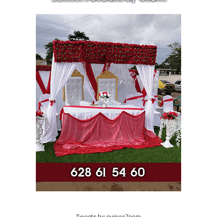
Tweets by guinee7com