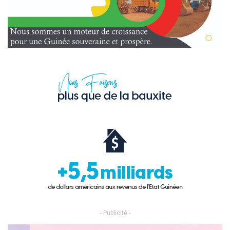
- Publicité -