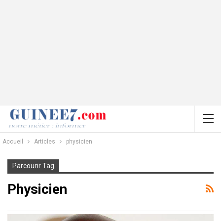
Accueil
Articles
physicien
Parcourir Tag
Physicien