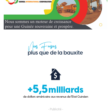
- Publicité -