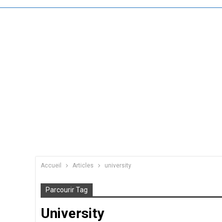
Accueil
Articles
university
Parcourir Tag
University