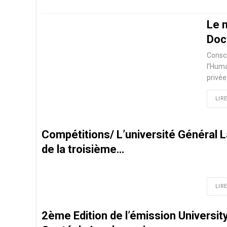
Le m
Doc
Consci
l’Huma
privée
LIRE
Compétitions/ L’université Général L
de la troisième…
LIRE
2ème Edition de l’émission Universit