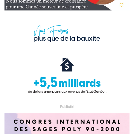
- Publicité -