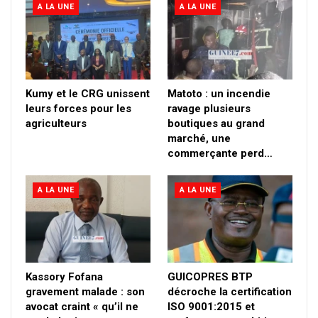
A LA UNE
A LA UNE
Kumy et le CRG unissent
Matoto : un incendie
leurs forces pour les
ravage plusieurs
agriculteurs
boutiques au grand
marché, une
commerçante perd…
A LA UNE
A LA UNE
Kassory Fofana
GUICOPRES BTP
gravement malade : son
décroche la certification
avocat craint « qu’il ne
ISO 9001:2015 et