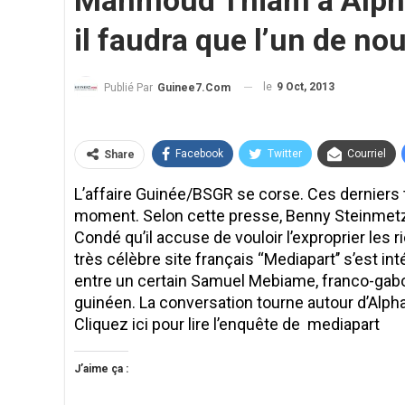
Mahmoud Thiam à Alpha C
il faudra que l’un de nou
le
9 Oct, 2013
Publié Par
Guinee7.com
Facebook
Twitter
Courriel
Share
L’affaire Guinée/BSGR se corse. Ces derniers 
moment. Selon cette presse, Benny Steinmetz f
Condé qu’il accuse de vouloir l’exproprier le
très célèbre site français ‘‘Mediapart’’ s’est i
entre un certain Samuel Mebiame, franco-gab
guinéen. La conversation tourne autour d’Alph
Cliquez ici pour lire l’enquête de mediapart
J’aime ça :