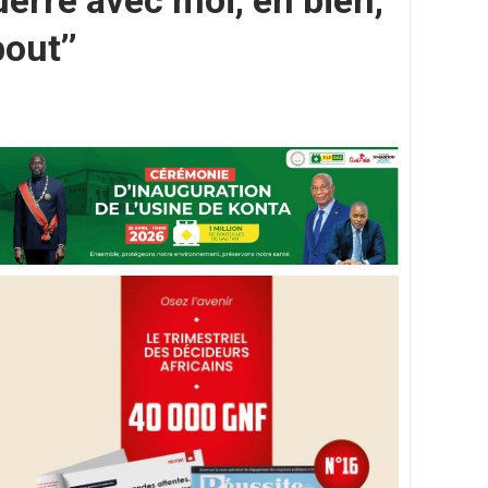
erre avec moi, eh bien,
out’’