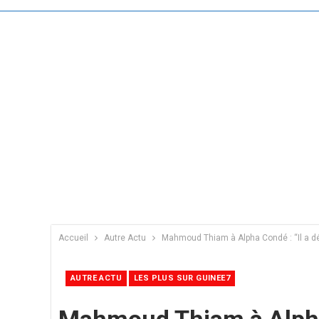
Accueil
Autre Actu
Mahmoud Thiam à Alpha Condé : ‘‘Il a déc
AUTRE ACTU
LES PLUS SUR GUINEE7