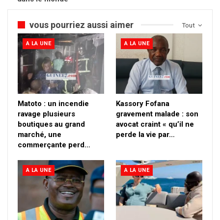
vous pourriez aussi aimer
Tout
A LA UNE
A LA UNE
Matoto : un incendie
Kassory Fofana
ravage plusieurs
gravement malade : son
boutiques au grand
avocat craint « qu’il ne
marché, une
perde la vie par…
commerçante perd…
A LA UNE
A LA UNE