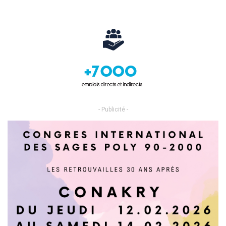
- Publicité -