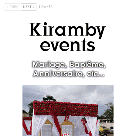
PREV
NEXT
1 De 452