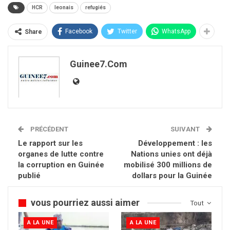
HCR
leonais
refugiés
Facebook
Twitter
WhatsApp
Share
Guinee7.com
PRÉCÉDENT
SUIVANT
Le rapport sur les
Développement : les
organes de lutte contre
Nations unies ont déjà
la corruption en Guinée
mobilisé 300 millions de
publié
dollars pour la Guinée
vous pourriez aussi aimer
Tout
A LA UNE
A LA UNE