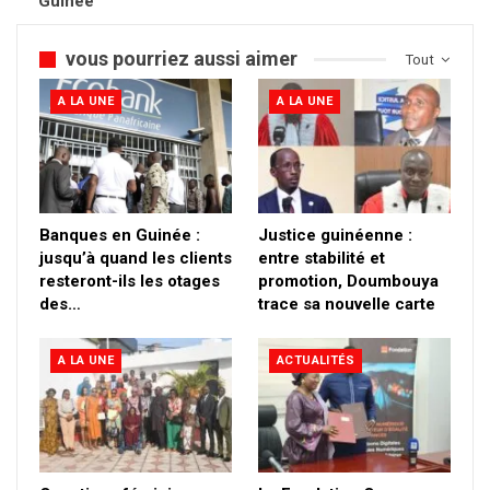
Guinée
vous pourriez aussi aimer
Tout
A LA UNE
A LA UNE
Banques en Guinée :
Justice guinéenne :
jusqu’à quand les clients
entre stabilité et
resteront-ils les otages
promotion, Doumbouya
des…
trace sa nouvelle carte
A LA UNE
ACTUALITÉS