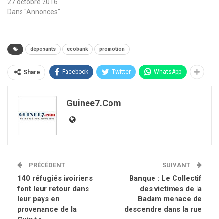
27 octobre 2016
Dans "Annonces"
déposants
ecobank
promotion
Facebook
Twitter
WhatsApp
Share
Guinee7.com
PRÉCÉDENT
SUIVANT
140 réfugiés ivoiriens
Banque : Le Collectif
font leur retour dans
des victimes de la
leur pays en
Badam menace de
provenance de la
descendre dans la rue