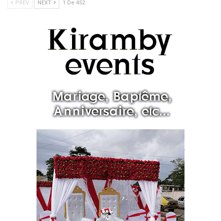
PREV
NEXT
1 De 452