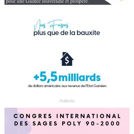
- Publicité -