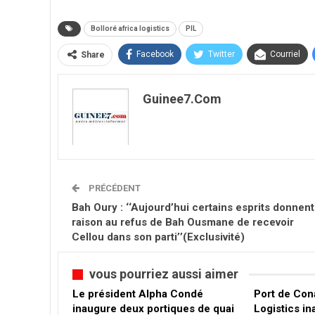
Bolloré africa logistics
PIL
Facebook
Twitter
Courriel
Share
Guinee7.com
PRÉCÉDENT
Bah Oury : ‘‘Aujourd’hui certains esprits donnent
raison au refus de Bah Ousmane de recevoir
Cellou dans son parti’’(Exclusivité)
vous pourriez aussi aimer
Le président Alpha Condé
Port de Cona
inaugure deux portiques de quai
Logistics i