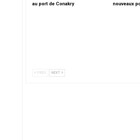
au port de Conakry
nouveaux po
PREV
NEXT