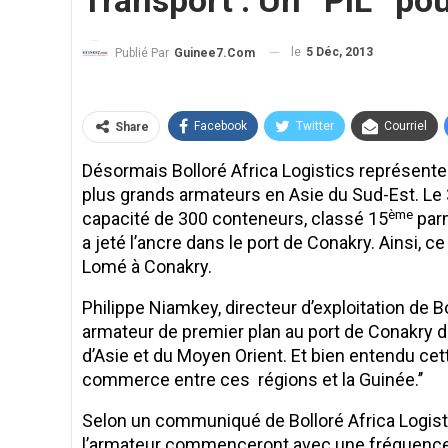
Transport : Un ‘‘PIL’’ po
le
5 Déc, 2013
Publié Par
Guinee7.com
Facebook
Twitter
Courriel
Share
Désormais Bolloré Africa Logistics représentera
plus grands armateurs en Asie du Sud-Est. Le 3
ème
capacité de 300 conteneurs, classé 15
parm
a jeté l’ancre dans le port de Conakry. Ainsi,
Lomé à Conakry.
Philippe Niamkey, directeur d’exploitation de B
armateur de premier plan au port de Conakry 
d’Asie et du Moyen Orient. Et bien entendu ce
commerce entre ces régions et la Guinée.’’
Selon un communiqué de Bolloré Africa Logisti
l’armateur commenceront avec une fréquence d