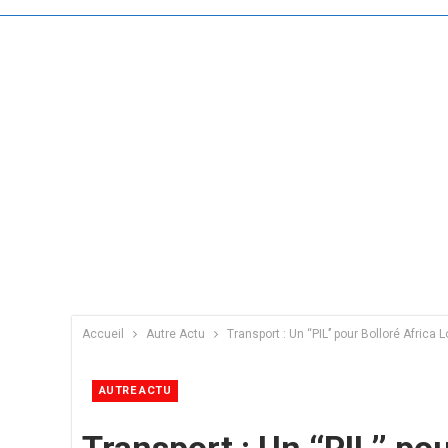
Accueil
Autre Actu
Transport : Un ‘‘PIL’’ pour Bolloré Africa 
AUTRE ACTU