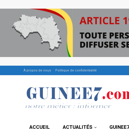
À propos de nous
Politique de confidentialité
ACCUEIL
ACTUALITÉS
GUINEE