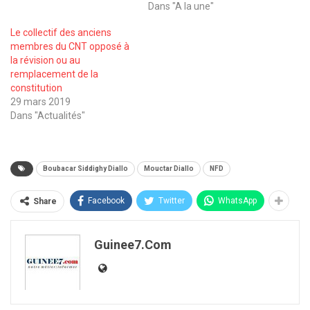
Dans "A la une"
Le collectif des anciens
membres du CNT opposé à
la révision ou au
remplacement de la
constitution
29 mars 2019
Dans "Actualités"
Boubacar Siddighy Diallo
Mouctar Diallo
NFD
Facebook
Twitter
WhatsApp
Share
Guinee7.com