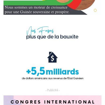
- Publicité -