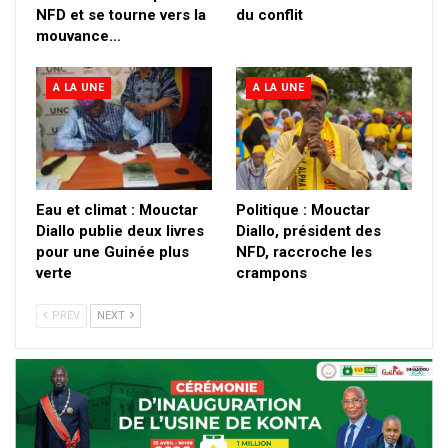
NFD et se tourne vers la
du conflit
mouvance…
A LA UNE
A LA UNE
Eau et climat : Mouctar
Politique : Mouctar
Diallo publie deux livres
Diallo, président des
pour une Guinée plus
NFD, raccroche les
verte
crampons
PREV
NEXT