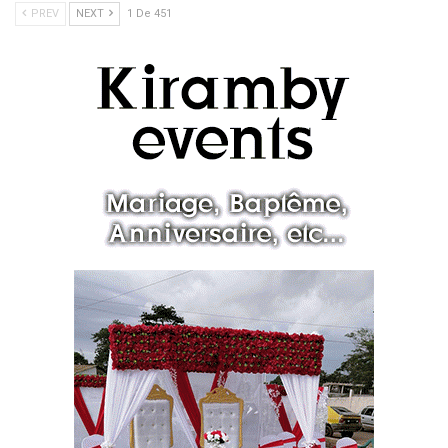
PREV
NEXT
1 De 451