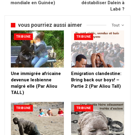
mondiale en Guinée)
déstabiliser Dalein à
Labé ?
vous pourriez aussi aimer
Tout
TRIBUNE
TRIBUNE
Une immigrée africaine
Emigration clandestine:
devenue lesbienne
Bring back our boys! –
malgré elle (Par Aliou
Partie 2 (Par Aliou Tall)
TALL)
TRIBUNE
TRIBUNE