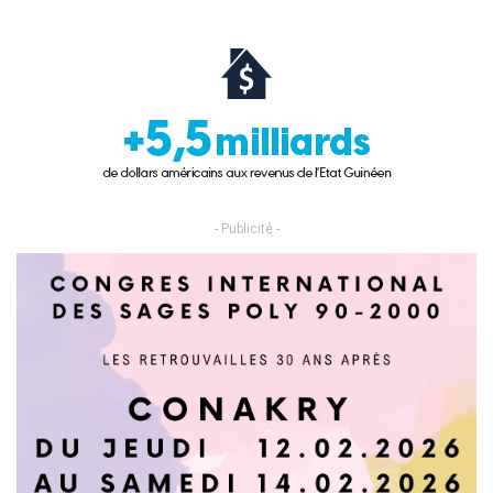
- Publicité -