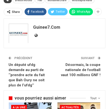
bretton woods
FMI
Mohamed Diaré
Moustapha Naité
Facebook
Twitter
WhatsApp
Share
Guinee7.com
PRÉCÉDENT
SUIVANT
Un député ufdg
Désormais, la coupe
demande au parti de
nationale de football
‘‘prendre acte du fait
vaut 100 millions GNF !
que Bah Oury ne soit
plus de l’ufdg’’
vous pourriez aussi aimer
Tout
A LA UNE
ACTUALITÉS