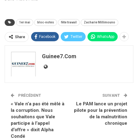
1er mai
bloc-notes
fête travail
Zacharie Millimouno
Facebook
Twitter
WhatsApp
Share
Guinee7.com
PRÉCÉDENT
SUIVANT
« Vale n’a pas été mêlé à
Le PAM lance un projet
la corruption. Nous
pilote pour la prévention
souhaitons que Vale
de la malnutrition
participe à l’appel
chronique
d’offre » dixit Alpha
Condé