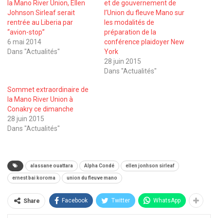
la Mano River Union, Ellen
et de gouvernement de
Johnson Sirleaf serait
l’Union du fleuve Mano sur
rentrée au Liberia par
les modalités de
‘‘avion-stop’’
préparation de la
6 mai 2014
conférence plaidoyer New
Dans "Actualités"
York
28 juin 2015
Dans "Actualités"
Sommet extraordinaire de
la Mano River Union à
Conakry ce dimanche
28 juin 2015
Dans "Actualités"
alassane ouattara
Alpha Condé
ellen jonhson sirleaf
ernest bai koroma
union du fleuve mano
Facebook
Twitter
WhatsApp
Share