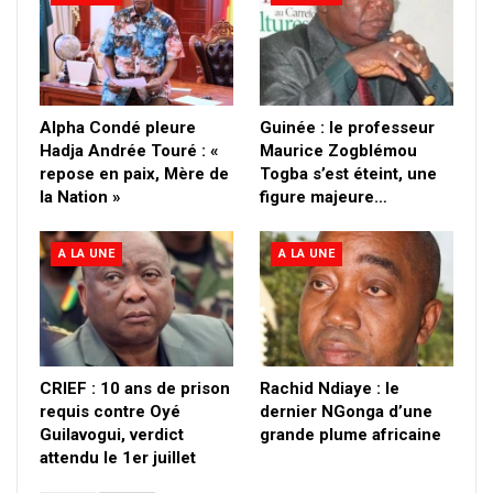
Alpha Condé pleure
Guinée : le professeur
Hadja Andrée Touré : «
Maurice Zogblémou
repose en paix, Mère de
Togba s’est éteint, une
la Nation »
figure majeure…
A LA UNE
A LA UNE
CRIEF : 10 ans de prison
Rachid Ndiaye : le
requis contre Oyé
dernier NGonga d’une
Guilavogui, verdict
grande plume africaine
attendu le 1er juillet