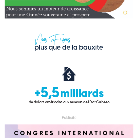
- Publicité -