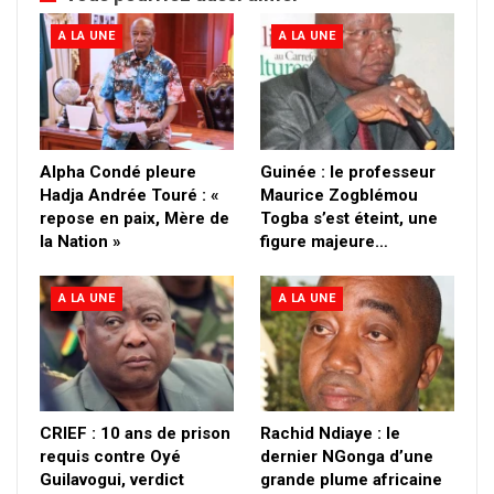
A LA UNE
A LA UNE
Alpha Condé pleure
Guinée : le professeur
Hadja Andrée Touré : «
Maurice Zogblémou
repose en paix, Mère de
Togba s’est éteint, une
la Nation »
figure majeure…
A LA UNE
A LA UNE
CRIEF : 10 ans de prison
Rachid Ndiaye : le
requis contre Oyé
dernier NGonga d’une
Guilavogui, verdict
grande plume africaine