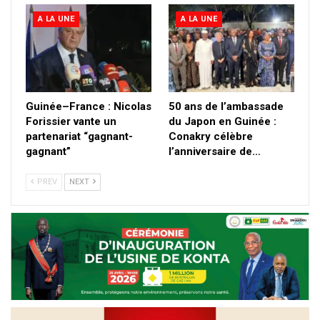
A LA UNE
A LA UNE
Guinée–France : Nicolas
50 ans de l’ambassade
Forissier vante un
du Japon en Guinée :
partenariat “gagnant-
Conakry célèbre
gagnant”
l’anniversaire de…
PREV
NEXT