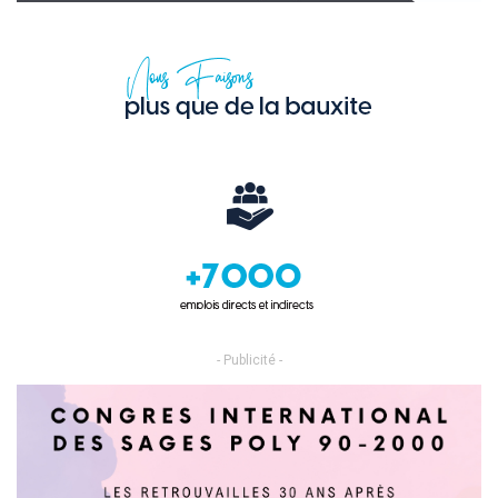
- Publicité -