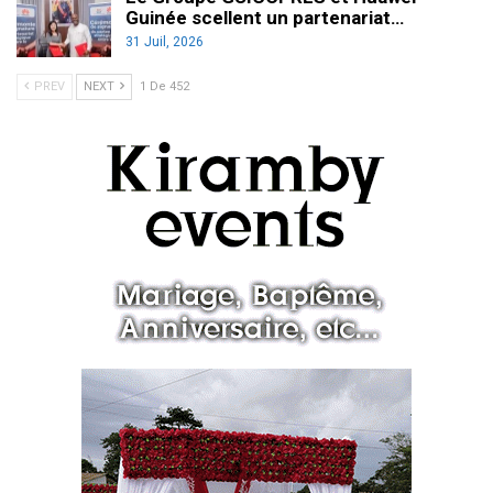
Guinée scellent un partenariat…
31 Juil, 2026
PREV
NEXT
1 De 452