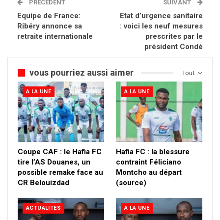
PRÉCÉDENT
SUIVANT
Equipe de France:
Etat d’urgence sanitaire
Ribéry annonce sa
: voici les neuf mesures
retraite internationale
prescrites par le
président Condé
vous pourriez aussi aimer
Tout
A LA UNE
A LA UNE
Coupe CAF : le Hafia FC
Hafia FC : la blessure
tire l’AS Douanes, un
contraint Féliciano
possible remake face au
Montcho au départ
CR Belouizdad
(source)
ACTUALITÉS
A LA UNE