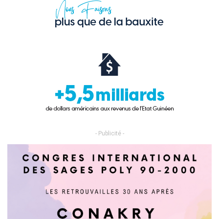
- Publicité -