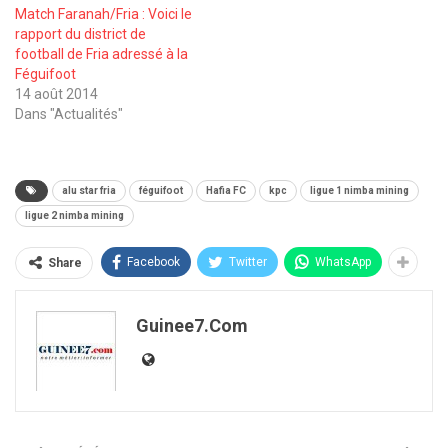
Match Faranah/Fria : Voici le
rapport du district de
football de Fria adressé à la
Féguifoot
14 août 2014
Dans "Actualités"
alu star fria
féguifoot
Hafia FC
kpc
ligue 1 nimba mining
ligue 2 nimba mining
Facebook
Twitter
WhatsApp
Share
Guinee7.com