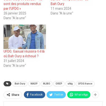
sont des produits vendus
Bah Oury
par l’UFDG »
11 mars 2024
26 janvier 2025
Dans "A la une"
Dans "A la une"
UFDG. Gaoual réussira-t-il là
où Bah Oury a échoué ?
31 juillet 2024
Dans "A la une"
Bah Oury
MADP
MJBO
OREP
ufdg
UFDG france
Facebook
Twitter
WhatsApp
Share