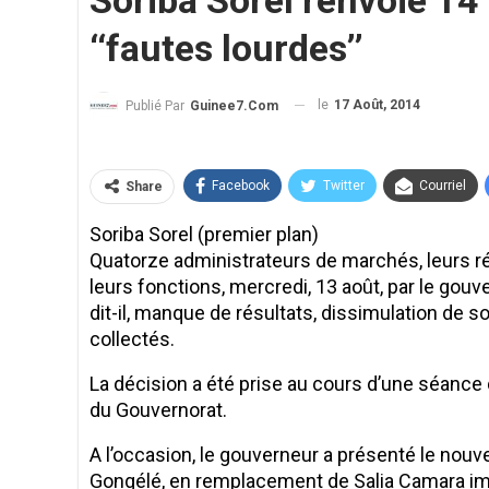
Soriba Sorel renvoie 14
‘‘fautes lourdes’’
le
17 Août, 2014
Publié Par
Guinee7.com
Facebook
Twitter
Courriel
Share
Soriba Sorel (premier plan)
Quatorze administrateurs de marchés, leurs r
leurs fonctions, mercredi, 13 août, par le gouve
dit-il, manque de résultats, dissimulation de
collectés.
La décision a été prise au cours d’une séance
du Gouvernorat.
A l’occasion, le gouverneur a présenté le no
Gongélé, en remplacement de Salia Camara imp