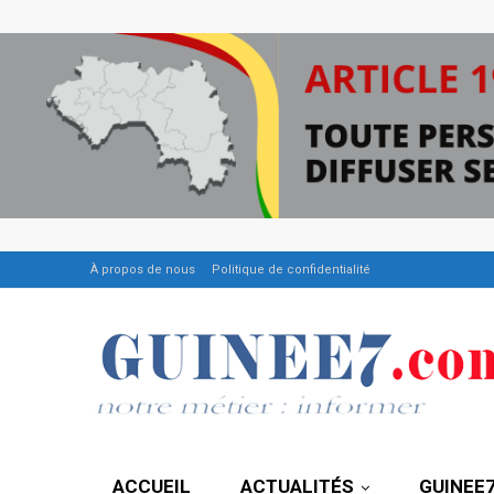
À propos de nous
Politique de confidentialité
ACCUEIL
ACTUALITÉS
GUINEE