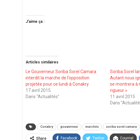
J’aime ça :
Articles similaires
Le Gouverneur Soriba Sorel Camara
Soriba Sorel lan
interdit la marche de l’opposition
Autant nous ign
projetée pour ce lundi à Conakry
se montrera à 
17 avril 2015
rigueur »
Dans "Actualités"
11 avril 2015
Dans "Actualité
Conakry
gouverneur
marchés
soriba sorel camara
Facebook
Twitter
Courriel
Share