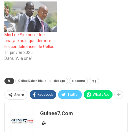
Mort de Sinkoun : Une
analyse politique derrière
les condoléances de Cellou
11 janvier 2025
Dans "A la une"
Cellou Dalein Diallo
chicago
discours
rpg
Facebook
Twitter
WhatsApp
Share
Guinee7.com