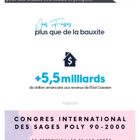
- Publicité -