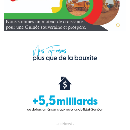
- Publicité -