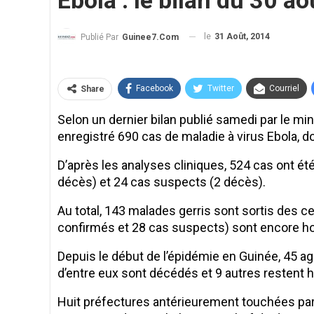
Ebola : le bilan du 30 ao
le
31 Août, 2014
Publié Par
Guinee7.com
Facebook
Twitter
Courriel
Share
Selon un dernier bilan publié samedi par le min
enregistré 690 cas de maladie à virus Ebola, d
D’après les analyses cliniques, 524 cas ont é
décès) et 24 cas suspects (2 décès).
Au total, 143 malades gerris sont sortis des c
confirmés et 28 cas suspects) sont encore ho
Depuis le début de l’épidémie en Guinée, 45 ag
d’entre eux sont décédés et 9 autres restent h
Huit préfectures antérieurement touchées par 