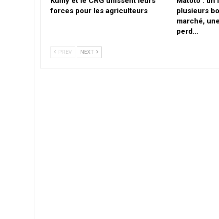
Kumy et le CRG unissent leurs
Matoto : un
forces pour les agriculteurs
plusieurs b
marché, un
perd…
PREV
NEXT