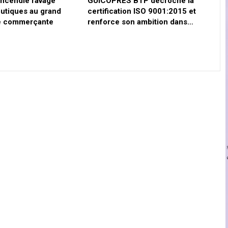
 incendie ravage
GUICOPRES BTP décroche la
outiques au grand
certification ISO 9001:2015 et
e commerçante
renforce son ambition dans…