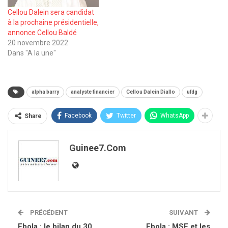
Cellou Dalein sera candidat
à la prochaine présidentielle,
annonce Cellou Baldé
20 novembre 2022
Dans "A la une"
alpha barry
analyste financier
Cellou Dalein Diallo
ufdg
Facebook
Twitter
WhatsApp
Share
Guinee7.com
PRÉCÉDENT
SUIVANT
Ebola : le bilan du 30
Ebola : MSF et les