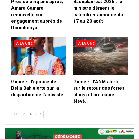
Près de cinq ans après,
Baccalauréat 2026 : le
Amara Camara
ministre dément le
renouvelle son
calendrier annoncé du
engagement auprès de
17 au 20 août
Doumbouya
A LA UNE
A LA UNE
Guinée : l’épouse de
Guinée : l’ANM alerte
Bella Bah alerte sur la
sur le retour des fortes
disparition de l’activiste
pluies et un risque
élevé…
PREV
NEXT