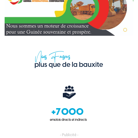
- Publicité -