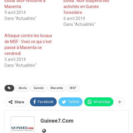
Ebola :MSF retourne à
Ebola : MSF suspend ses
Macenta
activités en Guinée
9 avril 2014
forestière
Dans "Actualités"
6 avril 2014
Dans "Actualités"
Attaque contre les locaux
de MSF : Voici ce qui s’est
passé à Macenta ce
vendredi
5 avril 2014
Dans "Actualités"
ébola
Guinée
Macenta
MSF
Facebook
Twitter
WhatsApp
Share
Guinee7.com