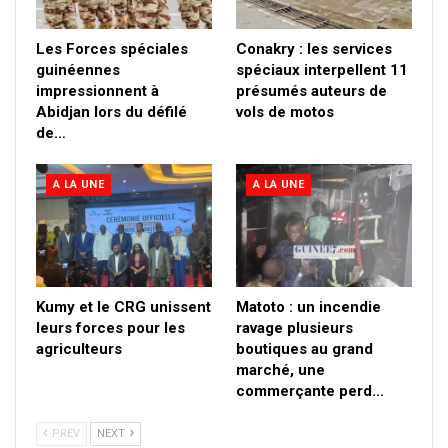
Les Forces spéciales
Conakry : les services
guinéennes
spéciaux interpellent 11
impressionnent à
présumés auteurs de
Abidjan lors du défilé
vols de motos
de…
A LA UNE
A LA UNE
Kumy et le CRG unissent
Matoto : un incendie
leurs forces pour les
ravage plusieurs
agriculteurs
boutiques au grand
marché, une
commerçante perd…
PREV
NEXT