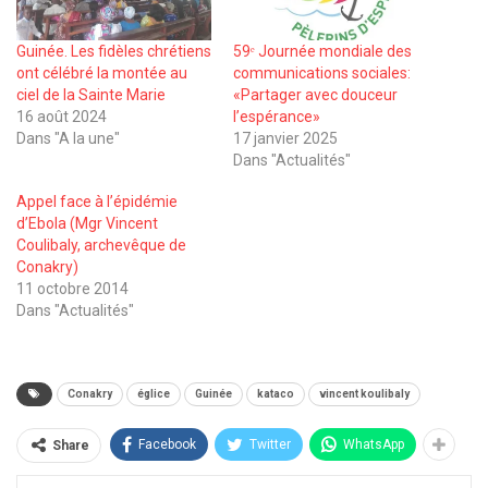
Guinée. Les fidèles chrétiens
59ᵉ Journée mondiale des
ont célébré la montée au
communications sociales:
ciel de la Sainte Marie
«Partager avec douceur
16 août 2024
l’espérance»
Dans "A la une"
17 janvier 2025
Dans "Actualités"
Appel face à l’épidémie
d’Ebola (Mgr Vincent
Coulibaly, archevêque de
Conakry)
11 octobre 2014
Dans "Actualités"
Conakry
églice
Guinée
kataco
vincent koulibaly
Facebook
Twitter
WhatsApp
Share