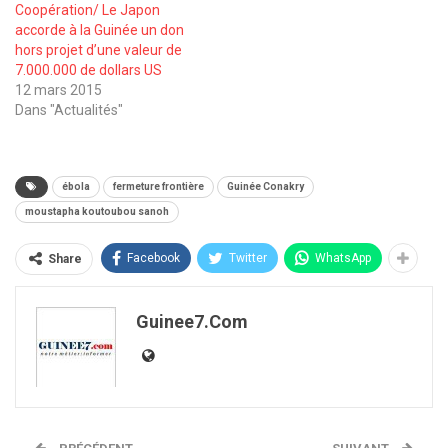
Coopération/ Le Japon
accorde à la Guinée un don
hors projet d’une valeur de
7.000.000 de dollars US
12 mars 2015
Dans "Actualités"
ébola
fermeture frontière
Guinée Conakry
moustapha koutoubou sanoh
Facebook
Twitter
WhatsApp
Share
Guinee7.com