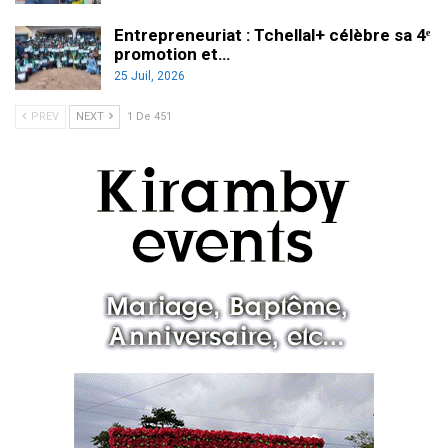
Entrepreneuriat : Tchellal+ célèbre sa 4ᵉ
promotion et…
25 Juil, 2026
PREV
NEXT
1 De 451