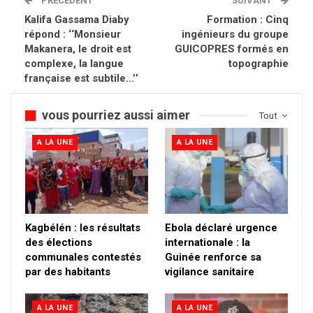
PRÉCÉDENT
SUIVANT
Kalifa Gassama Diaby
Formation : Cinq
répond : ‘‘Monsieur
ingénieurs du groupe
Makanera, le droit est
GUICOPRES formés en
complexe, la langue
topographie
française est subtile…’’
vous pourriez aussi aimer
Tout
A LA UNE
A LA UNE
Kagbélén : les résultats
Ebola déclaré urgence
des élections
internationale : la
communales contestés
Guinée renforce sa
par des habitants
vigilance sanitaire
A LA UNE
A LA UNE