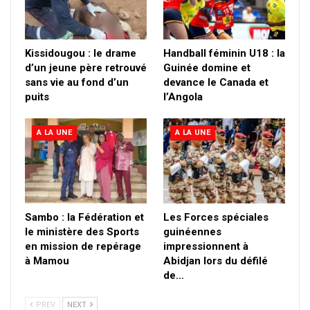
Kissidougou : le drame
Handball féminin U18 : la
d’un jeune père retrouvé
Guinée domine et
sans vie au fond d’un
devance le Canada et
puits
l’Angola
A LA UNE
A LA UNE
Sambo : la Fédération et
Les Forces spéciales
le ministère des Sports
guinéennes
en mission de repérage
impressionnent à
à Mamou
Abidjan lors du défilé
de…
PREV
NEXT