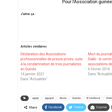
Pour l’Association guinée
J’aime ça :
Articles similaires
Déclaration des Associations
Mort du journa
professionnelles de presse privée, suite
Diallo : le com
à la condamnation de trois journalistes
associations d
en Guinée
6 février 2016
14 janvier 2021
Dans "Actualité
Dans "Actualités"
agepi
aguipel
ébola
Guinée
N'zérékoré
Urtel
Facebook
Twitter
Courriel
Share