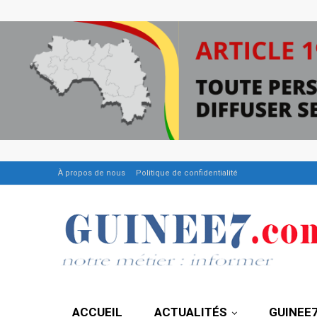
À propos de nous
Politique de confidentialité
ACCUEIL
ACTUALITÉS
GUINEE