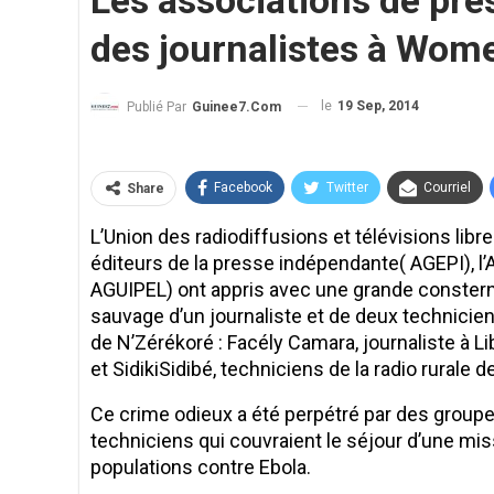
Les associations de pr
des journalistes à Wom
le
19 Sep, 2014
Publié Par
Guinee7.com
Facebook
Twitter
Courriel
Share
L’Union des radiodiffusions et télévisions lib
éditeurs de la presse indépendante( AGEPI), l’
AGUIPEL) ont appris avec une grande consterna
sauvage d’un journaliste et de deux technici
de N’Zérékoré : Facély Camara, journaliste à L
et SidikiSidibé, techniciens de la radio rurale 
Ce crime odieux a été perpétré par des groupes
techniciens qui couvraient le séjour d’une miss
populations contre Ebola.