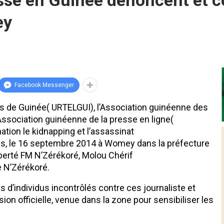
esse en Guinée dénoncent et 
ey
Facebook Messenger
res de Guinée( URTELGUI), l’Association guinéenne des
Association guinéenne de la presse en ligne(
tion le kidnapping et l’assassinat
ens, le 16 septembre 2014 à Womey dans la préfecture
iberté FM N’Zérékoré, Molou Chérif
de N’Zérékoré.
 d’individus incontrôlés contre ces journaliste et
ion officielle, venue dans la zone pour sensibiliser les