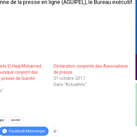
nne de la presse en ligne (AGUIPEL), le Bureau exécutif
liste El Hadj Mohamed
Déclaration conjointe des Associations
muniqué conjoint des
de presse
e presse de Guinée
31 octobre 2017
Dans "Actualités"
s"
gui
womè
Facebook Messenger