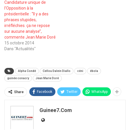
Candidature unique de
l’Opposition à la
présidentielle : ‘‘Il y a des
phrases stupides,
irréfléchies. ça ne repose
sur aucune analyse’’,
commente Jean Marie Doré
15 octobre 2014
Dans "Actualités"
Alpha Condé
Cellou Dalein Diallo
céni
ébola
guinée conacry
Jean Marie Doré
Facebook
Twitter
WhatsApp
Share
Guinee7.com