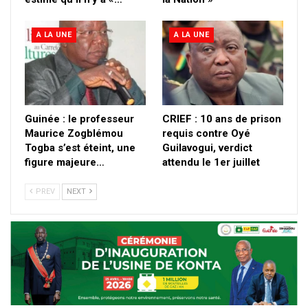
A LA UNE
A LA UNE
Guinée : le professeur
CRIEF : 10 ans de prison
Maurice Zogblémou
requis contre Oyé
Togba s’est éteint, une
Guilavogui, verdict
figure majeure…
attendu le 1er juillet
PREV
NEXT