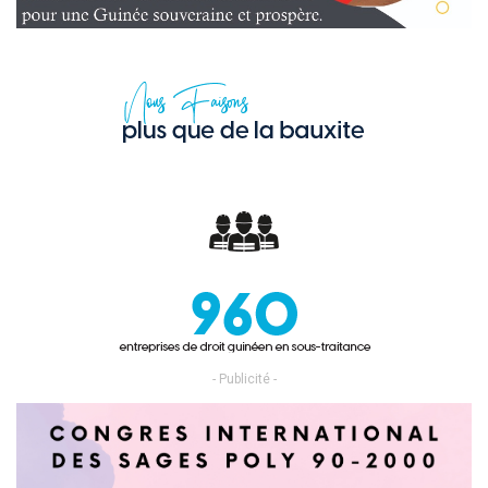
- Publicité -