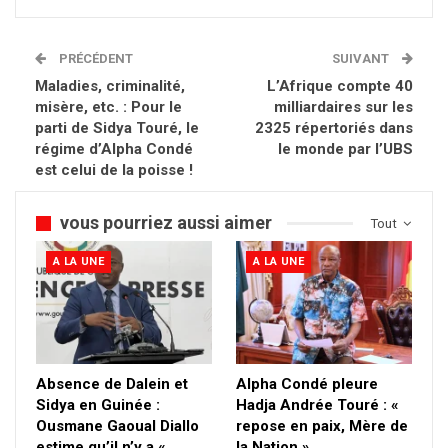
PRÉCÉDENT
SUIVANT
Maladies, criminalité,
L’Afrique compte 40
misère, etc. : Pour le
milliardaires sur les
parti de Sidya Touré, le
2325 répertoriés dans
régime d’Alpha Condé
le monde par l’UBS
est celui de la poisse !
vous pourriez aussi aimer
Tout
A LA UNE
A LA UNE
Absence de Dalein et
Alpha Condé pleure
Sidya en Guinée :
Hadja Andrée Touré : «
Ousmane Gaoual Diallo
repose en paix, Mère de
estime qu’il n’y a «…
la Nation »