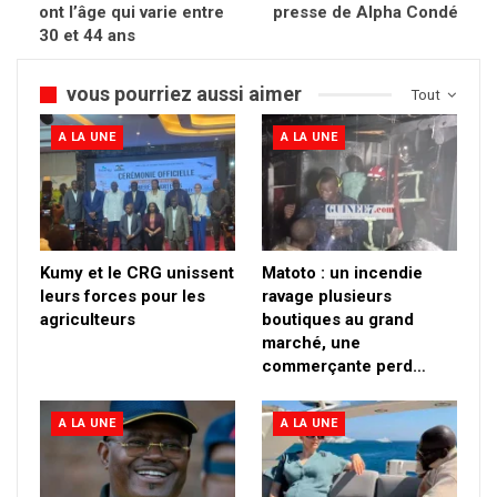
ont l’âge qui varie entre
presse de Alpha Condé
30 et 44 ans
vous pourriez aussi aimer
Tout
A LA UNE
A LA UNE
Kumy et le CRG unissent
Matoto : un incendie
leurs forces pour les
ravage plusieurs
agriculteurs
boutiques au grand
marché, une
commerçante perd…
A LA UNE
A LA UNE