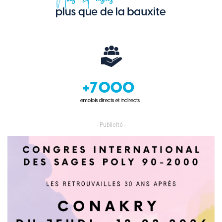
- Publicité -