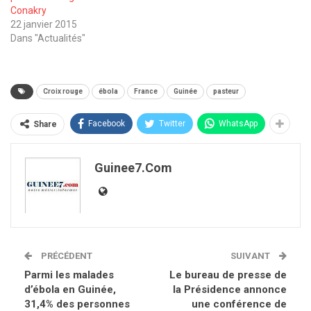
Conakry
22 janvier 2015
Dans "Actualités"
Croix rouge
ébola
France
Guinée
pasteur
Facebook
Twitter
WhatsApp
Share
Guinee7.com
PRÉCÉDENT
SUIVANT
Parmi les malades
Le bureau de presse de
d’ébola en Guinée,
la Présidence annonce
31,4% des personnes
une conférence de