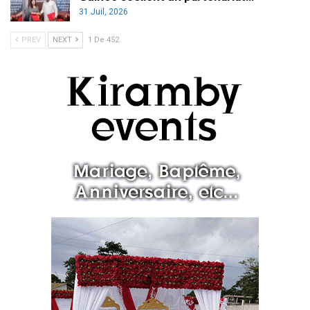
31 Juil, 2026
PREV
NEXT
1 De 452