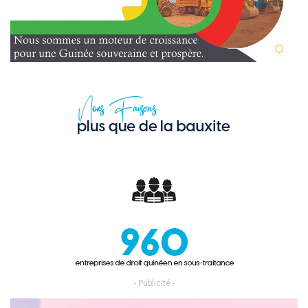
- Publicité -