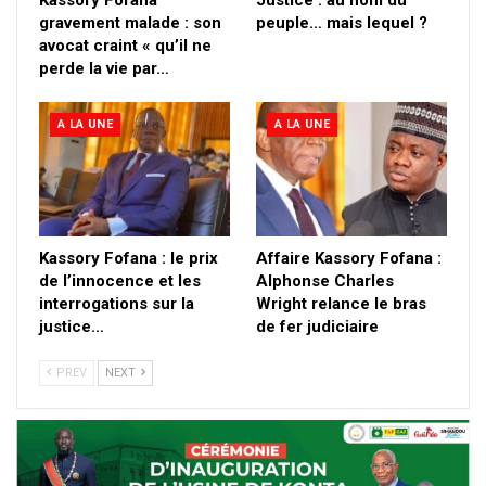
Kassory Fofana
Justice : au nom du
gravement malade : son
peuple… mais lequel ?
avocat craint « qu’il ne
perde la vie par…
A LA UNE
A LA UNE
Kassory Fofana : le prix
Affaire Kassory Fofana :
de l’innocence et les
Alphonse Charles
interrogations sur la
Wright relance le bras
justice…
de fer judiciaire
PREV
NEXT