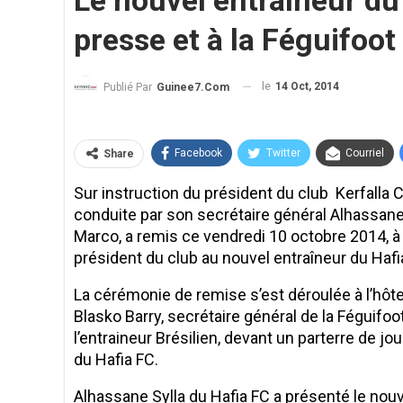
Le nouvel entraîneur du 
presse et à la Féguifoo
le
14 Oct, 2014
Publié Par
Guinee7.com
Facebook
Twitter
Courriel
Share
Sur instruction du président du club Kerfalla
conduite par son secrétaire général Alhassan
Marco, a remis ce vendredi 10 octobre 2014, à
président du club au nouvel entraîneur du Ha
La cérémonie de remise s’est déroulée à l’hô
Blasko Barry, secrétaire général de la Féguif
l’entraineur Brésilien, devant un parterre de jo
du Hafia FC.
Alhassane Sylla du Hafia FC a présenté le nouve