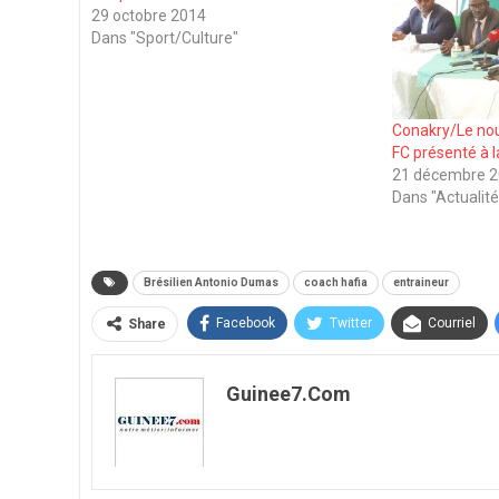
29 octobre 2014
Dans "Sport/Culture"
Conakry/Le nou
FC présenté à 
21 décembre 
Dans "Actualité
Brésilien Antonio Dumas
coach hafia
entraineur
Facebook
Twitter
Courriel
Share
Guinee7.com