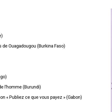
e)
s de Ouagadougou (Burkina Faso)
ngo)
de l’homme (Burundi)
ion « Publiez ce que vous payez » (Gabon)