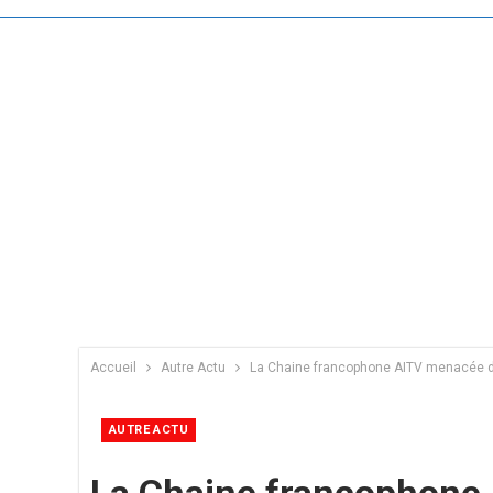
Accueil
Autre Actu
La Chaine francophone AITV menacée de 
AUTRE ACTU