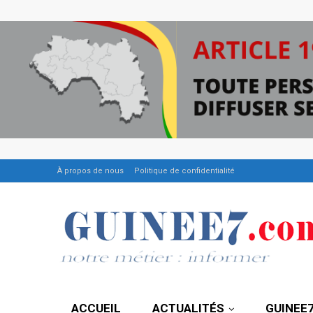
À propos de nous
Politique de confidentialité
ACCUEIL
ACTUALITÉS
GUINEE