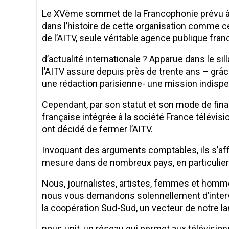
Le XVème sommet de la Francophonie prévu à D
dans l’histoire de cette organisation comme cel
de l’AITV, seule véritable agence publique fr
d’actualité internationale ? Apparue dans le s
l’AITV assure depuis près de trente ans – grâ
une rédaction parisienne- une mission indis
Cependant, par son statut et son mode de fina
française intégrée à la société France télévisio
ont décidé de fermer l’AITV.
Invoquant des arguments comptables, ils s’affr
mesure dans de nombreux pays, en particulier
Nous, journalistes, artistes, femmes et homme
nous vous demandons solennellement d’interveni
la coopération Sud-Sud, un vecteur de notre l
nous unit, un réseau qui permet aux télévisions 