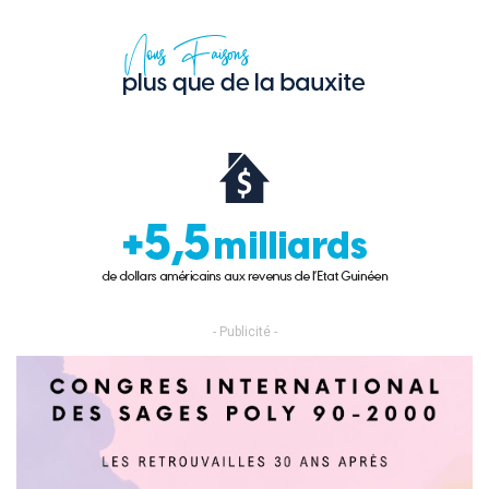
- Publicité -