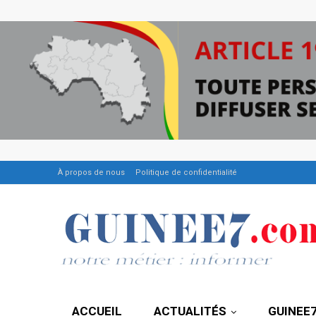
À propos de nous
Politique de confidentialité
ACCUEIL
ACTUALITÉS
GUINEE