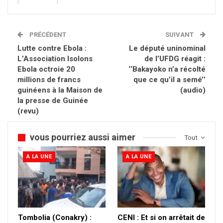
PRÉCÉDENT
SUIVANT
Lutte contre Ebola :
Le député uninominal
L’Association Isolons
de l’UFDG réagit :
Ebola octroie 20
‘‘Bakayoko n’a récolté
millions de francs
que ce qu’il a semé’’
guinéens à la Maison de
(audio)
la presse de Guinée
(revu)
vous pourriez aussi aimer
Tout
A LA UNE
A LA UNE
Tombolia (Conakry) :
CENI : Et si on arrêtait de