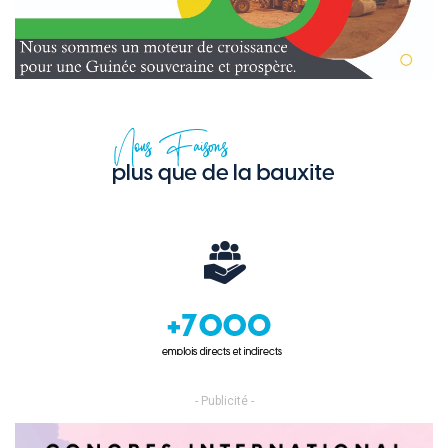
- Publicité -