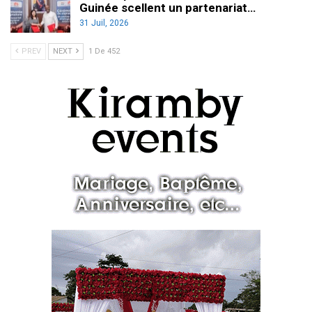
Guinée scellent un partenariat…
31 Juil, 2026
PREV
NEXT
1 De 452