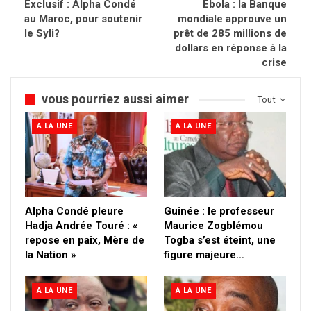
Exclusif : Alpha Condé
Ebola : la Banque
au Maroc, pour soutenir
mondiale approuve un
le Syli?
prêt de 285 millions de
dollars en réponse à la
crise
vous pourriez aussi aimer
Tout
A LA UNE
A LA UNE
Alpha Condé pleure
Guinée : le professeur
Hadja Andrée Touré : «
Maurice Zogblémou
repose en paix, Mère de
Togba s’est éteint, une
la Nation »
figure majeure…
A LA UNE
A LA UNE