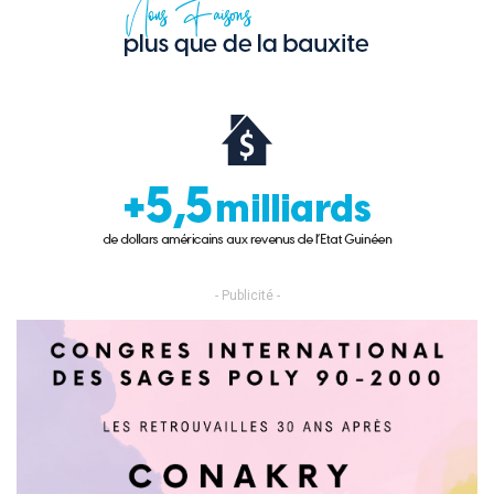
- Publicité -