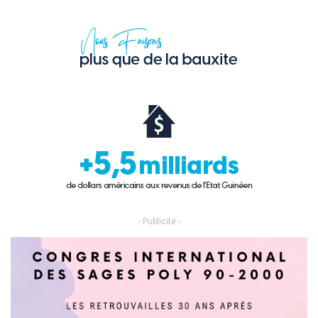
- Publicité -