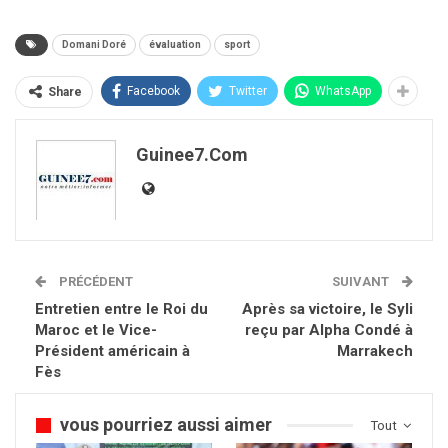
Domani Doré
évaluation
sport
Facebook
Twitter
WhatsApp
Share
Guinee7.com
PRÉCÉDENT
SUIVANT
Entretien entre le Roi du
Après sa victoire, le Syli
Maroc et le Vice-
reçu par Alpha Condé à
Président américain à
Marrakech
Fès
vous pourriez aussi aimer
Tout