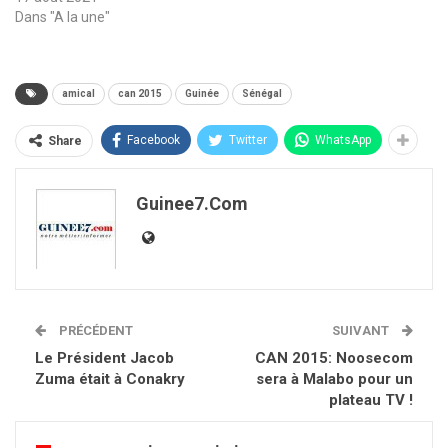
Dans "A la une"
amical
can 2015
Guinée
Sénégal
Facebook
Twitter
WhatsApp
Share
Guinee7.com
PRÉCÉDENT
SUIVANT
Le Président Jacob
CAN 2015: Noosecom
Zuma était à Conakry
sera à Malabo pour un
plateau TV !