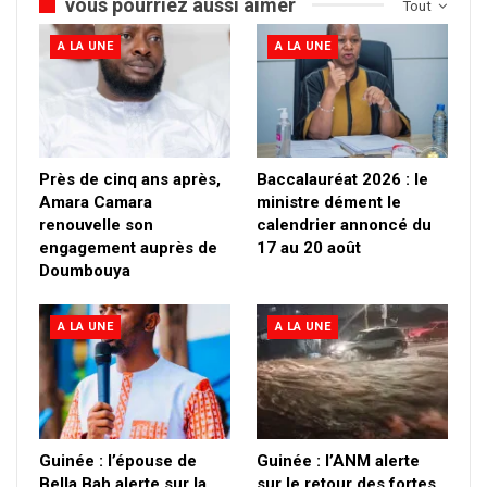
vous pourriez aussi aimer
Tout
A LA UNE
A LA UNE
Près de cinq ans après,
Baccalauréat 2026 : le
Amara Camara
ministre dément le
renouvelle son
calendrier annoncé du
engagement auprès de
17 au 20 août
Doumbouya
A LA UNE
A LA UNE
Guinée : l’épouse de
Guinée : l’ANM alerte
Bella Bah alerte sur la
sur le retour des fortes