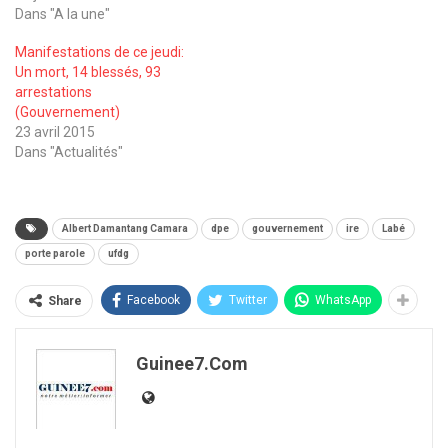
Dans "A la une"
Manifestations de ce jeudi:
Un mort, 14 blessés, 93
arrestations
(Gouvernement)
23 avril 2015
Dans "Actualités"
Albert Damantang Camara
dpe
gouvernement
ire
Labé
porte parole
ufdg
Facebook
Twitter
WhatsApp
Share
Guinee7.com