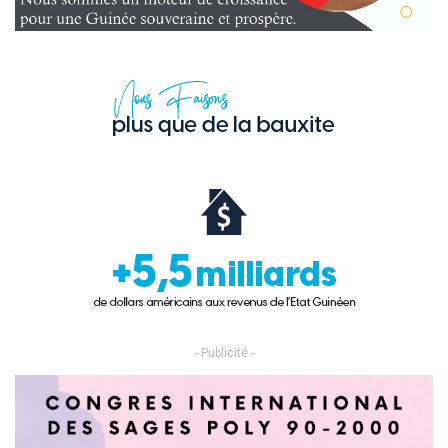
- Publicité -