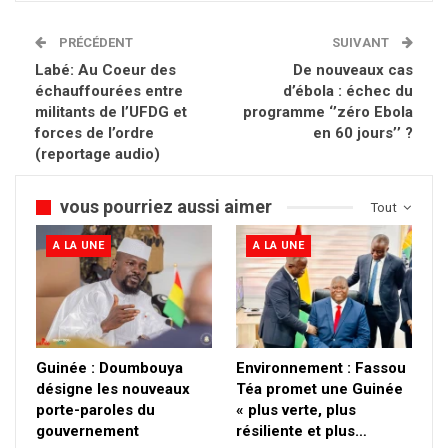
PRÉCÉDENT
SUIVANT
Labé: Au Coeur des
De nouveaux cas
échauffourées entre
d’ébola : échec du
militants de l’UFDG et
programme ‘’zéro Ebola
forces de l’ordre
en 60 jours’’ ?
(reportage audio)
vous pourriez aussi aimer
Tout
A LA UNE
A LA UNE
Guinée : Doumbouya
Environnement : Fassou
désigne les nouveaux
Téa promet une Guinée
porte-paroles du
« plus verte, plus
gouvernement
résiliente et plus…