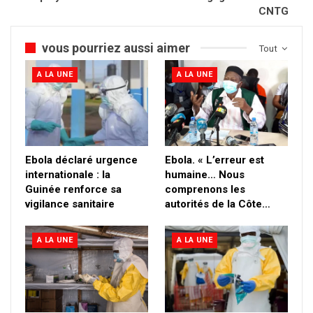
CNTG
vous pourriez aussi aimer
Tout
A LA UNE
A LA UNE
Ebola déclaré urgence
Ebola. « L’erreur est
internationale : la
humaine… Nous
Guinée renforce sa
comprenons les
vigilance sanitaire
autorités de la Côte…
A LA UNE
A LA UNE