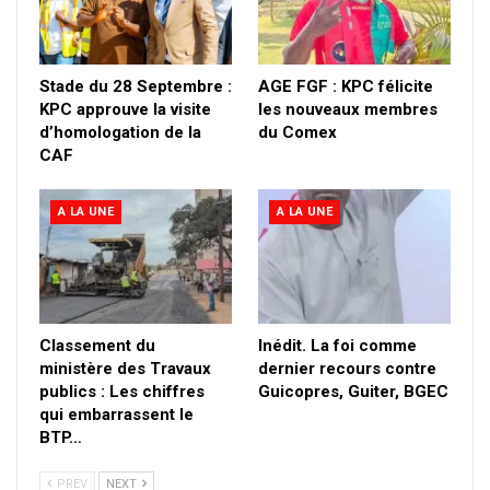
Stade du 28 Septembre :
AGE FGF : KPC félicite
KPC approuve la visite
les nouveaux membres
d’homologation de la
du Comex
CAF
A LA UNE
A LA UNE
Classement du
Inédit. La foi comme
ministère des Travaux
dernier recours contre
publics : Les chiffres
Guicopres, Guiter, BGEC
qui embarrassent le
BTP…
PREV
NEXT