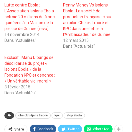
Lutte contre Ebola :
Penny Money Vs Isolons
L’Association Isolons Ebola
Ebola : La société de
octroie 20 millions de francs
production française cloue
guinéens à la Maison de la
au pilori Cheick Traoré et
presse de Guinée (revu)
KPC dans une lettre à
14 novembre 2014
l’Ambassadeur de Guinée
Dans "Actualités"
12 mars 2015
Dans "Actualités"
Exclusif : Manu Dibango se
désolidarise du projet «
Isolons Ebola » de la
Fondation KPC et dénonce :
« Un véritable viol moral »
3 février 2015
Dans "Actualités"
cheick tidjane traoré
kpc
stop ébola
Facebook
Twitter
WhatsApp
Share